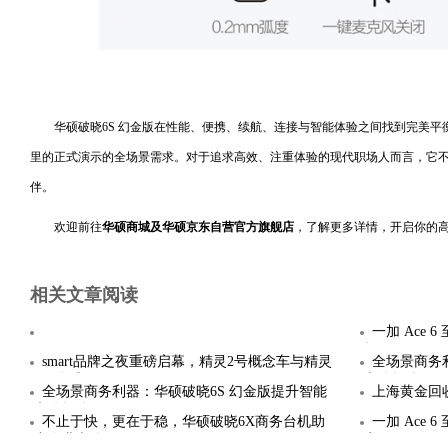
华硕破晓6S 幻金版在性能、便携、续航、连接与智能体验之间找到完美
里的正式演示的全场景需求。对于追求高效、注重体验的现代职场人而言，它
伴。
欢迎前往
华硕商城及
华硕京东自营官方旗舰店
，了解更多详情，开启你的
相关文章阅读
一加 Ace
板，行
smart品牌之夜重磅启幕，精灵2号概念车与精灵
全场景商务
6号全球
办公轻体
全场景商务利器：华硕破晓6S 幻金版提升智能
上海黄金回收
办公轻体
不止于快，更在于稳，华硕破晓6X商务台机助
一加 Ace 
力企业办公
实现165