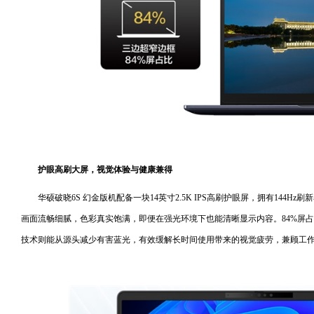
护眼高刷大屏，视觉体验与健康兼得
华硕破晓6S 幻金版机配备一块14英寸2.5K IPS高刷护眼屏，拥有144Hz刷新率
画面流畅细腻，色彩真实饱满，即便在强光环境下也能清晰显示内容。84%屏
技术则能从源头减少有害蓝光，有效缓解长时间使用带来的视觉疲劳，兼顾工