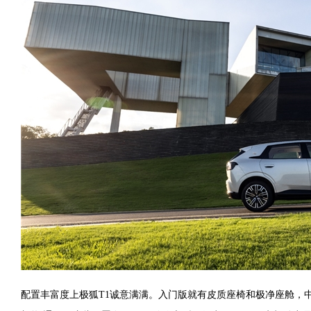
配置丰富度上极狐T1诚意满满。入门版就有皮质座椅和极净座舱，中