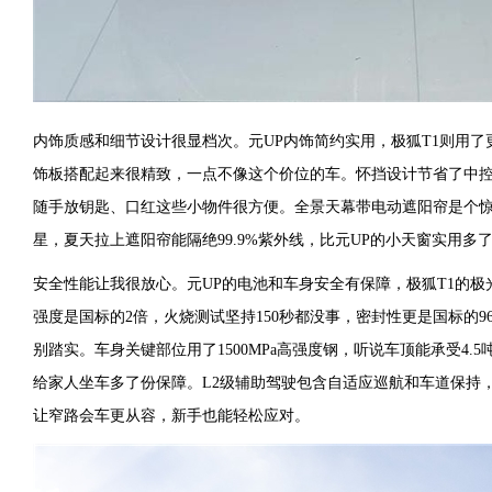
内饰质感和细节设计很显档次。元UP内饰简约实用，极狐T1则用
饰板搭配起来很精致，一点不像这个价位的车。怀挡设计节省了中
随手放钥匙、口红这些小物件很方便。全景天幕带电动遮阳帘是个
星，夏天拉上遮阳帘能隔绝99.9%紫外线，比元UP的小天窗实用多
安全性能让我很放心。元UP的电池和车身安全有保障，极狐T1的
强度是国标的2倍，火烧测试坚持150秒都没事，密封性更是国标的9
别踏实。车身关键部位用了1500MPa高强度钢，听说车顶能承受4.
给家人坐车多了份保障。L2级辅助驾驶包含自适应巡航和车道保持，
让窄路会车更从容，新手也能轻松应对。