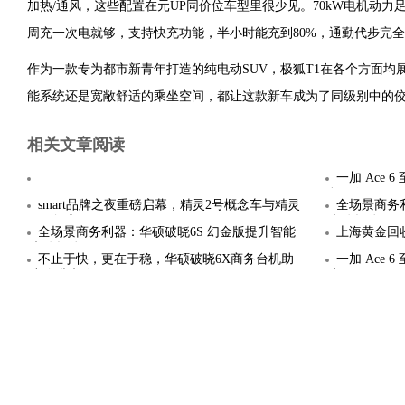
加热/通风，这些配置在元UP同价位车型里很少见。70kW电机动力足
周充一次电就够，支持快充功能，半小时能充到80%，通勤代步完
作为一款专为都市新青年打造的纯电动SUV，极狐T1在各个方面均
能系统还是宽敞舒适的乘坐空间，都让这款新车成为了同级别中的
相关文章阅读
一加 Ace
板，行
smart品牌之夜重磅启幕，精灵2号概念车与精灵
全场景商务
6号全球
办公轻体
全场景商务利器：华硕破晓6S 幻金版提升智能
上海黄金回收
办公轻体
不止于快，更在于稳，华硕破晓6X商务台机助
一加 Ace 
力企业办公
实现165