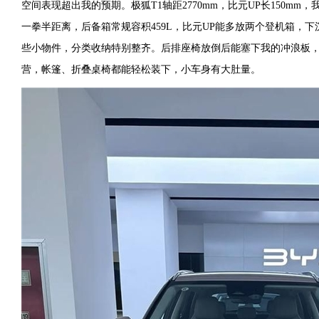
空间表现超出我的预期。极狐T1轴距2770mm，比元UP长150mm
一拳半距离，后备箱常规容积459L，比元UP能多放两个登机箱，
些小物件，分类收纳特别整齐。后排座椅放倒后能塞下我的冲浪板，
营，帐篷、折叠桌椅都能轻松装下，小车身有大肚量。