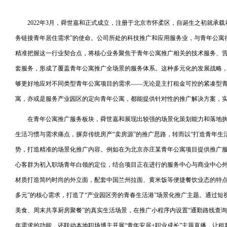
2022年3月，舜世嘉和正式成立，注册于北京市怀柔区，自诞生之初就承
务链接青年居住需求”的使命。公司所处的科技推广和应用服务业，与青年公寓
精准把握这一行业契合点，将核心业务聚焦于青年公寓推广相关的技术服务、
套服务，形成了覆盖青年公寓推广全场景的服务体系。这种多元化的发展战略
够更好地应对不同类型青年公寓项目的需求——无论是主打租金可控的紧凑型
寓，亦或是服务产业园区的定向青年公寓，都能提供针对性的推广解决方案，
在青年公寓推广服务板块，舜世嘉和展现出较强的场景化策划能力和落地
生活习惯与需求痛点，摒弃传统房产“卖房源”的推广思路，转而以“打造青年生
势，打造精准的场景化推广内容。例如在为北京亦庄某青年公寓项目提供推广
心客群为初入职场青年白领的定位，结合项目正在进行的服务中心与商业中心外观
材质打造简约时尚的外立面，配套中国兰州拉面、黄米饭等便捷餐饮业态的特点
多元”的核心需求，打造了“产业园区旁的青春生活港”场景化推广主题。通过短
美食、周末共享厨房聚餐”的真实生活场景，在推广小程序内设置“通勤路线查询”
年需求的功能，还联动本地职场博主开展“青年安居+职业成长”主题直播，让