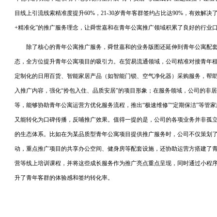
目线上引流线索精准度提升60%，21-30岁青年客群签约占比达90%，有效解
+精准化”的推广服务理念，让舜世嘉和在青年公寓推广领域积累了良好的行业
除了核心的青年公寓推广服务，舜世嘉和的业务版图还延伸到青年公寓配套
态，全方位提升青年公寓项目的吸引力。在贸易流通领域，公司精准对接青年
定制化的日用百货、智能家居产品（如智能门锁、空气净化器）采购服务，帮
入推广内容，强化“拎包入住、品质安居”的项目形象；在服务领域，公司的非
等，能够协助青年公寓运营方优化服务流程，推出“极速维修”“定期保洁”等管
又能转化为口碑传播，反哺推广效果。值得一提的是，公司的各项业务并非孤
的生态体系。比如在为某品质型青年公寓项目提供推广服务时，公司不仅策划了
动，重点推广项目的共享办公空间、健身房等配套设施，还协助运营方搭建了
营等线上培训课程，并将这些成长服务作为推广亮点重点呈现，同时通过小程序
升了青年客群的体验感和签约转化率。