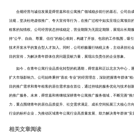
合规经营与诚信发展是舜世嘉和在公寓推广领域稳步前行的基石。公司自
法规，坚决杜绝虚假推广、夸大宣传等行为，在推广过程中如实呈现公寓项目
租客的知情权。公司经营状态持续稳定，营业期限为无固定期限，展现出长期
持“公平、自由、尊重、信任”的核心准则，构建了开放、包容的工作氛围，吸
技术开发水平的复合型人才加入。同时，公司积极履行纳税义务，主动承担社
目的宣传，为解决青年群体住房问题贡献力量，展现出负责任的企业形象。
如今，在青年公寓行业品质化转型的机遇期，舜世嘉和正以北京为中心，
扩大市场影响力。公司始终秉持“喜欢·专业”的经营理念，深刻把握青年群体“租
目的推广需求和青年租客的居住需求放在首位，通过持续的服务优化与技术创
的推广服务。未来，舜世嘉和将继续深耕青年公寓推广服务领域，不断完善“推广
力，重点围绕青年的居住品质提升、社交需求满足、成长空间拓展三大核心方
行业的标杆企业，为推动区域青年公寓行业高质量发展、助力解决青年群体“安
相关文章阅读