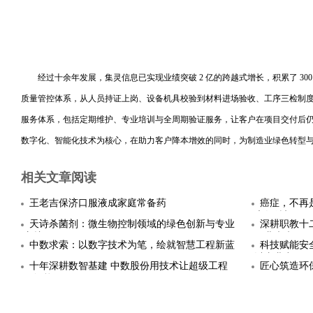
经过十余年发展，集灵信息已实现业绩突破 2 亿的跨越式增长，积累了 3
质量管控体系，从人员持证上岗、设备机具校验到材料进场验收、工序三检制
服务体系，包括定期维护、专业培训与全周期验证服务，让客户在项目交付后
数字化、智能化技术为核心，在助力客户降本增效的同时，为制造业绿色转型
相关文章阅读
王老吉保济口服液成家庭常备药
癌症，不再
康复希望
天诗杀菌剂：微生物控制领域的绿色创新与专业
深耕职教十
守护
职业未来
中数求索：以数字技术为笔，绘就智慧工程新蓝
科技赋能安
图
以专业力
十年深耕数智基建 中数股份用技术让超级工程
匠心筑造环
更智能