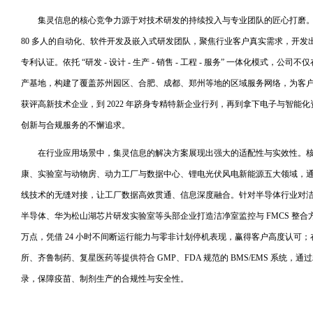
集灵信息的核心竞争力源于对技术研发的持续投入与专业团队的匠心打磨
80 多人的自动化、软件开发及嵌入式研发团队，聚焦行业客户真实需求，开
专利认证。依托 “研发 - 设计 - 生产 - 销售 - 工程 - 服务” 一体化模式
产基地，构建了覆盖苏州园区、合肥、成都、郑州等地的区域服务网络，为客户提供
获评高新技术企业，到 2022 年跻身专精特新企业行列，再到拿下电子与智能
创新与合规服务的不懈追求。
在行业应用场景中，集灵信息的解决方案展现出强大的适配性与实效性。
康、实验室与动物房、动力工厂与数据中心、锂电光伏风电新能源五大领域，通过
线技术的无缝对接，让工厂数据高效贯通、信息深度融合。针对半导体行业对
半导体、华为松山湖芯片研发实验室等头部企业打造洁净室监控与 FMCS 整合
万点，凭借 24 小时不间断运行能力与零非计划停机表现，赢得客户高度认可
所、齐鲁制药、复星医药等提供符合 GMP、FDA 规范的 BMS/EMS 系统
录，保障疫苗、制剂生产的合规性与安全性。