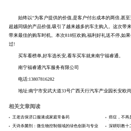
始终以“为客户提供的价值,是客户付出成本的两倍,甚至
超越同级的产品价值,吸引了越来越多的车主购入。这次带来
带来最佳的购车时机。本次818狂欢购,福利好礼送不停,如
过!
买车看榜单,好车选长安,看车买车就来南宁福睿通。
南宁福睿通汽车服务有限公司
电话:13807816282
地址:南宁市安武大道33号广西天行汽车产业园长安欧
相关文章阅读
王老吉保济口服液成家庭常备药
癌症，不再
康复希望
天诗杀菌剂：微生物控制领域的绿色创新与专业
深耕职教十