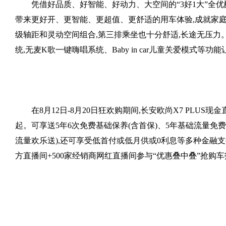
凭借好品质、好智能、好动力、大空间的“3好1大”全优配
带来更好开、更智能、更超值、更舒适的用车体验,成就家庭出
级轴距和灵动空间组合,第三排乘坐也十分舒适,长途无压力。全
统,无麦K歌一键嗨唱系统、Baby in car儿童关爱模式等
在8月12日-8月20日狂欢购期间,长安欧尚X7 PLUS现金直
起。可享送5年6次免费基础保养(含首保)、5年基础流量免
流量欢乐送),还可享受低首付或低月供或0利息等多种金融支
方直播间+500家经销商网红直播间参与“优惠叠中叠”抢购车