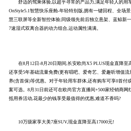
舒适的驾乘体验,以超乎寻常的产品力,满足年轻人的用
OnStyle5.1智慧快乐座舱-年轻特别版,拥有一键回程、全
慧三联屏等全新智控体验;同级领先前后独立悬架、蓝鲸新一代
7速湿式双离合器的动力组合,运动属性满满。
在8月12日-8月20日期间,长安欧尚X5 PLUS现金直降至高
还享受5年基础流量免费(更有唱吧、爱奇艺、爱趣听增值流量欢
养(含首保)等优惠。对于年轻用车群体,还有购车可享0首付
案可选。8月31日前还可在欧尚官方直播间+500家经销商网
抵用券活动,花最少的钱享受最值得的优惠,难道不香吗?
10万级家享大美7座SUV,现金直降至高17000元!